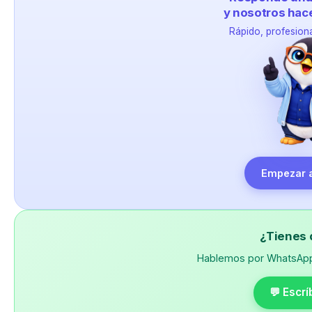
y nosotros hac
Rápido, profesiona
Empezar 
¿Tienes 
Hablemos por WhatsApp
💬 Escr