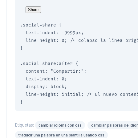
Share
.social-share {

  text-indent: -9999px;

  line-height: 0; /* colapso la línea origi
}

.social-share:after {

  content: "Compartir:";

  text-indent: 0;

  display: block;

  line-height: initial; /* El nuevo conteni
Etiquetas:
cambiar idioma con css
cambiar palabras de idio
traducir una palabra en una plantilla usando css