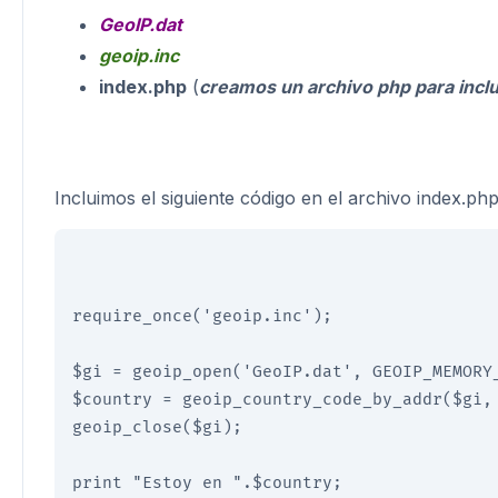
GeoIP.dat
geoip.inc
index.php
(
creamos un archivo php para inclu
Incluimos el siguiente código en el archivo index.ph
require_once('geoip.inc');

$gi = geoip_open('GeoIP.dat', GEOIP_MEMORY_
$country = geoip_country_code_by_addr($gi, 
geoip_close($gi);

print "Estoy en ".$country;
