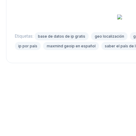
Etiquetas:
base de datos de ip gratis
geo localización
g
ip por país
maxmind geoip en español
saber el país de 