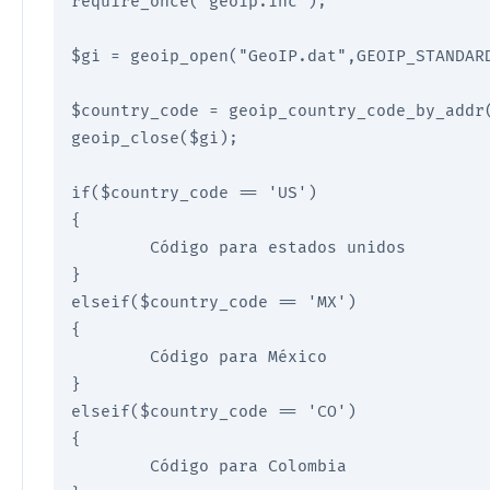
require_once("geoip.inc");

$gi = geoip_open("GeoIP.dat",GEOIP_STANDARD
$country_code = geoip_country_code_by_addr(
geoip_close($gi);

if($country_code == 'US')

{

        Código para estados unidos 

}

elseif($country_code == 'MX')

{

        Código para México 

}

elseif($country_code == 'CO')

{

        Código para Colombia 
