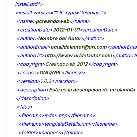
install.dtd">
<install version="1.5" type="template">
<name>
pcreandoweb
</name>
<creationDate>
2012-01-01
</creationDate>
<author>
Nombre del Autor
</author>
<authorEmail>
emaildelautor@url.com
</authorEma
<authorUrl>
http://www.urldelautor.com
</authorUr
<copyright>
Creandoweb 2012
</copyright>
<license>
GNU/GPL
</license>
<version>
1.0.2
</version>
<description>
Esta es la descripcion de mi plantilla
</description>
<files>
<filename>index.php</filename>
<filename>templateDetails.xml</filename>
<folder>imagenes</folder>