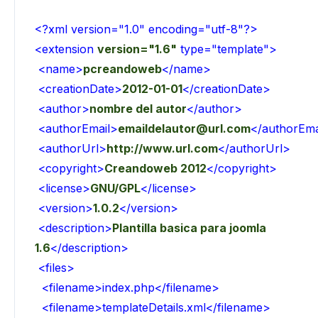
<?xml version="1.0" encoding="utf-8"?>
<extension
version="1.6"
type="template">
<name>
pcreandoweb
</name>
<creationDate>
2012-01-01
</creationDate>
<author>
nombre del autor
</author>
<authorEmail>
emaildelautor@url.com
</authorEma
<authorUrl>
http://www.url.com
</authorUrl>
<copyright>
Creandoweb 2012
</copyright>
<license>
GNU/GPL
</license>
<version>
1.0.2
</version>
<description>
Plantilla basica para joomla
1.6
</description>
<files>
<filename>index.php</filename>
<filename>templateDetails.xml</filename>