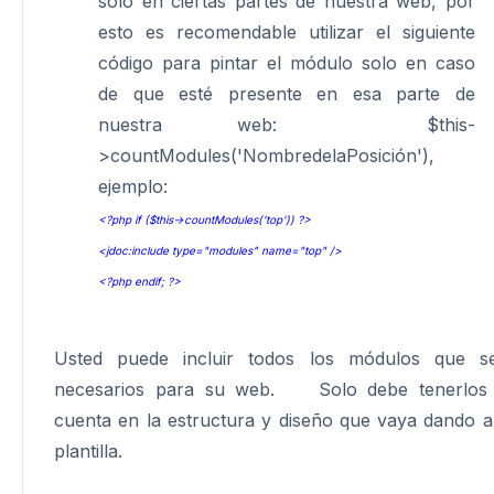
solo en ciertas partes de nuestra web, por
esto es recomendable utilizar el siguiente
código para pintar el módulo solo en caso
de que esté presente en esa parte de
nuestra web: $this-
>countModules('NombredelaPosición'),
ejemplo:
<?php if ($this->countModules('top')) ?>
<jdoc:include type="modules" name="top" />
<?php endif; ?>
Usted puede incluir todos los módulos que s
necesarios para su web. Solo debe tenerlos
cuenta en la estructura y diseño que vaya dando a
plantilla.