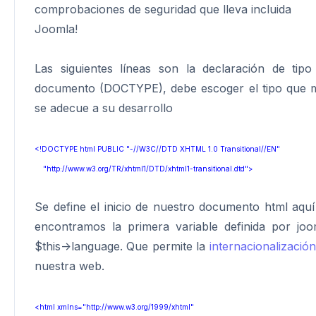
comprobaciones de seguridad que lleva incluida
Joomla!
Las siguientes líneas son la declaración de tipo
documento (DOCTYPE), debe escoger el tipo que 
se adecue a su desarrollo
<!DOCTYPE html PUBLIC "-//W3C//DTD XHTML 1.0 Transitional//EN"
"http://www.w3.org/TR/xhtml1/DTD/xhtml1-transitional.dtd">
Se define el inicio de nuestro documento html aquí
encontramos la primera variable definida por joo
$this->language. Que permite la
internacionalización
nuestra web.
<html xmlns="http://www.w3.org/1999/xhtml"