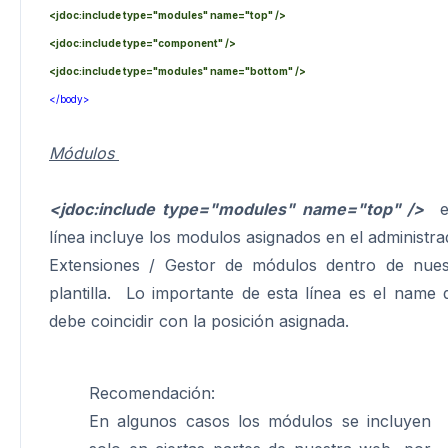
<jdoc:include type="modules" name="top" />
<jdoc:include type="component" />
<jdoc:include type="modules" name="bottom" />
</body>
Módulos
<jdoc:include type="modules" name="top" />
es
línea incluye los modulos asignados en el administra
Extensiones / Gestor de módulos dentro de nues
plantilla. Lo importante de esta línea es el name 
debe coincidir con la posición asignada.
Recomendación:
En algunos casos los módulos se incluyen